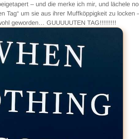
beigetapert – und die merke ich mir, und lächele n
en Tag“ um sie aus ihrer Muffköppigkeit zu locken 
in wohl geworden… GUUUUUTEN TAG!!!!!!!!!