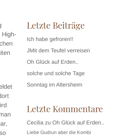
Letzte Beiträge
g
 High-
Ich habe gefroren!!
ochen
JMit dem Teufel verreisen
iten
Oh Glück auf Erden..
solche und solche Tage
Sonntag im Altersheim
eldet
dort
ird
Letzte Kommentare
 man
Cecilia
zu
Oh Glück auf Erden..
ar,
 so
Liebe Gudrun aber die Kombi