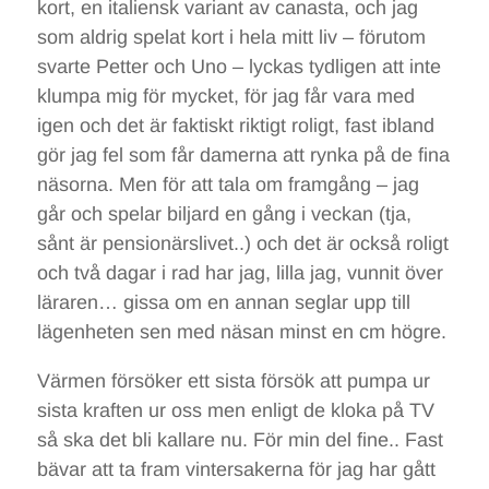
kort, en italiensk variant av canasta, och jag
som aldrig spelat kort i hela mitt liv – förutom
svarte Petter och Uno – lyckas tydligen att inte
klumpa mig för mycket, för jag får vara med
igen och det är faktiskt riktigt roligt, fast ibland
gör jag fel som får damerna att rynka på de fina
näsorna. Men för att tala om framgång – jag
går och spelar biljard en gång i veckan (tja,
sånt är pensionärslivet..) och det är också roligt
och två dagar i rad har jag, lilla jag, vunnit över
läraren… gissa om en annan seglar upp till
lägenheten sen med näsan minst en cm högre.
Värmen försöker ett sista försök att pumpa ur
sista kraften ur oss men enligt de kloka på TV
så ska det bli kallare nu. För min del fine.. Fast
bävar att ta fram vintersakerna för jag har gått