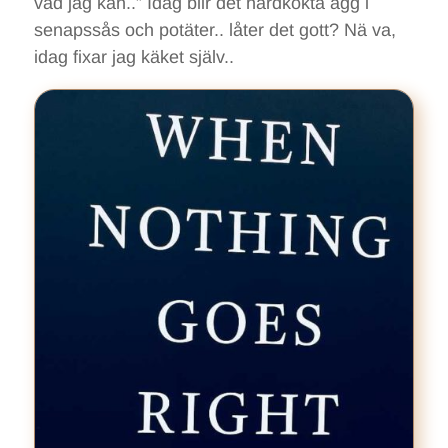
vad jag kan..” Idag blir det hårdkokta ägg i
senapssås och potäter.. låter det gott? Nä va,
idag fixar jag käket själv..