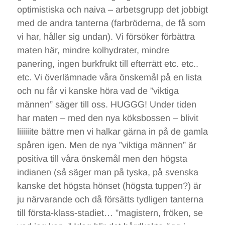
optimistiska och naiva – arbetsgrupp det jobbigt
med de andra tanterna (farbröderna, de få som
vi har, håller sig undan). Vi försöker förbättra
maten här, mindre kolhydrater, mindre
panering, ingen burkfrukt till efterrätt etc. etc..
etc. Vi överlämnade våra önskemål på en lista
och nu får vi kanske höra vad de ”viktiga
männen” säger till oss. HUGGG! Under tiden
har maten – med den nya köksbossen – blivit
liiiiiite bättre men vi halkar gärna in på de gamla
spåren igen. Men de nya ”viktiga männen” är
positiva till våra önskemål men den högsta
indianen (så säger man på tyska, på svenska
kanske det högsta hönset (högsta tuppen?) är
ju närvarande och då försätts tydligen tanterna
till första-klass-stadiet… ”magistern, fröken, se