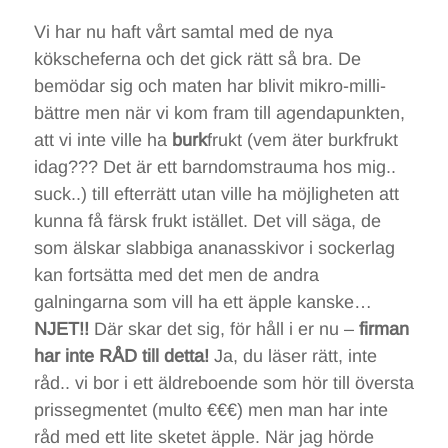
Vi har nu haft vårt samtal med de nya
kökscheferna och det gick rätt så bra. De
bemödar sig och maten har blivit mikro-milli-
bättre men när vi kom fram till agendapunkten,
att vi inte ville ha
burk
frukt (vem äter burkfrukt
idag??? Det är ett barndomstrauma hos mig..
suck..) till efterrätt utan ville ha möjligheten att
kunna få färsk frukt istället. Det vill säga, de
som älskar slabbiga ananasskivor i sockerlag
kan fortsätta med det men de andra
galningarna som vill ha ett äpple kanske…
NJET!!
Där skar det sig, för håll i er nu –
firman
har inte RÅD till detta!
Ja, du läser rätt, inte
råd.. vi bor i ett äldreboende som hör till översta
prissegmentet (multo €€€) men man har inte
råd med ett lite sketet äpple. När jag hörde