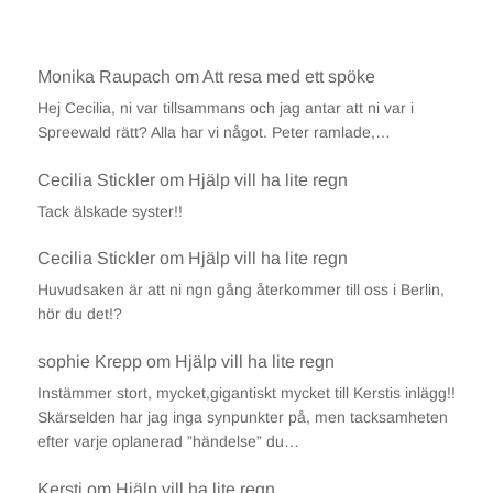
Monika Raupach
om
Att resa med ett spöke
Hej Cecilia, ni var tillsammans och jag antar att ni var i
Spreewald rätt? Alla har vi något. Peter ramlade,…
Cecilia Stickler
om
Hjälp vill ha lite regn
Tack älskade syster!!
Cecilia Stickler
om
Hjälp vill ha lite regn
Huvudsaken är att ni ngn gång återkommer till oss i Berlin,
hör du det!?
sophie Krepp
om
Hjälp vill ha lite regn
Instämmer stort, mycket,gigantiskt mycket till Kerstis inlägg!!
Skärselden har jag inga synpunkter på, men tacksamheten
efter varje oplanerad ”händelse” du…
Kersti
om
Hjälp vill ha lite regn