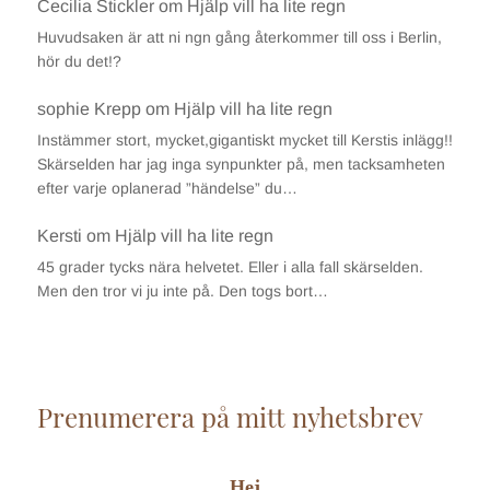
Cecilia Stickler
om
Hjälp vill ha lite regn
Huvudsaken är att ni ngn gång återkommer till oss i Berlin,
hör du det!?
sophie Krepp
om
Hjälp vill ha lite regn
Instämmer stort, mycket,gigantiskt mycket till Kerstis inlägg!!
Skärselden har jag inga synpunkter på, men tacksamheten
efter varje oplanerad ”händelse” du…
Kersti
om
Hjälp vill ha lite regn
45 grader tycks nära helvetet. Eller i alla fall skärselden.
Men den tror vi ju inte på. Den togs bort…
Prenumerera på mitt nyhetsbrev
Hej