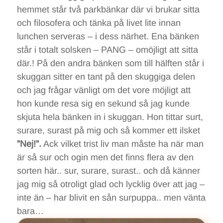
hemmet står två parkbänkar där vi brukar sitta
och filosofera och tänka på livet lite innan
lunchen serveras – i dess närhet. Ena bänken
står i totalt solsken – PANG – omöjligt att sitta
där.! På den andra bänken som till hälften står i
skuggan sitter en tant på den skuggiga delen
och jag frågar vänligt om det vore möjligt att
hon kunde resa sig en sekund så jag kunde
skjuta hela bänken in i skuggan. Hon tittar surt,
surare, surast på mig och så kommer ett ilsket
”Nej!”.
Ack vilket trist liv man måste ha när man
är så sur och ogin men det finns flera av den
sorten här.. sur, surare, surast.. och då känner
jag mig så otroligt glad och lycklig över att jag –
inte än – har blivit en sån surpuppa.. men vänta
bara…