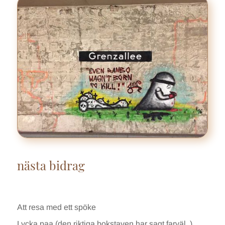
nästa bidrag
Att resa med ett spöke
Lycka paa (den riktiga bokstaven har sagt farväl..)