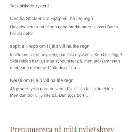
Tack älskade syster!!
Cecilia Stickler
om
Hjälp vill ha lite regn
Huvudsaken är att ni ngn gång återkommer till oss i Berlin,
hör du det!?
sophie Krepp
om
Hjälp vill ha lite regn
Instämmer stort, mycket,gigantiskt mycket till Kerstis inlägg!!
Skärselden har jag inga synpunkter på, men tacksamheten
efter varje oplanerad ”händelse” du…
Kersti
om
Hjälp vill ha lite regn
45 grader tycks nära helvetet. Eller i alla fall skärselden.
Men den tror vi ju inte på. Den togs bort…
Prenumerera på mitt nyhetsbrev