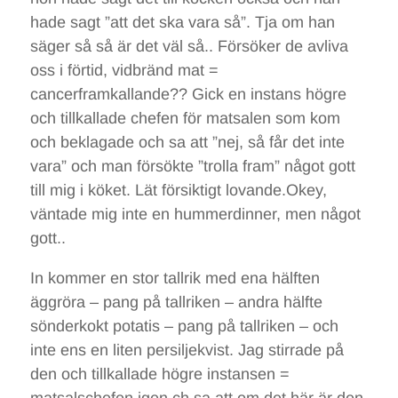
hade sagt ”att det ska vara så”. Tja om han
säger så så är det väl så.. Försöker de avliva
oss i förtid, vidbränd mat =
cancerframkallande?? Gick en instans högre
och tillkallade chefen för matsalen som kom
och beklagade och sa att ”nej, så får det inte
vara” och man försökte ”trolla fram” något gott
till mig i köket. Lät försiktigt lovande.Okey,
väntade mig inte en hummerdinner, men något
gott..
In kommer en stor tallrik med ena hälften
äggröra – pang på tallriken – andra hälfte
sönderkokt potatis – pang på tallriken – och
inte ens en liten persiljekvist. Jag stirrade på
den och tillkallade högre instansen =
matsalschefen igen ch sa att om det här är den