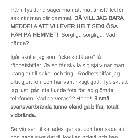
Här i Tyskland säger man att mat är istället för
sex när man blir gammal.
DÅ VILL JAG BARA
MEDDELA ATT VI LEVER HELT SEXLÖSA
HÄR PÅ HEMMET!!
Sorgligt, sorgligt.. Vad
hände?
Igår skulle jag som ”icke köttätare” få
rödbetsbiffar. Ja en får skylla sig själv när man
krånglar till saker och ting.. Rödbetsbiffar jag
ofta gjort förr och har varit riktigt gott. Typiskt att
jag just igår inte kunde fota för jag glömde
telefonen. Vad serveras?? Hoho!!
3 små
svartsvartbrända tunna eländiga biffar, totalt
vidbrända
.
Servitrisen tillkallades genast och hon sade att
hon hade sagt det till kocken också och han