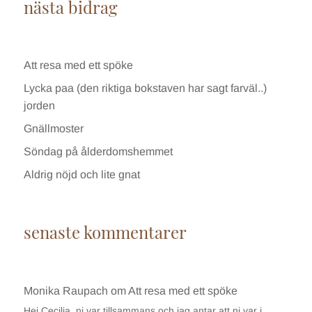
nästa bidrag
Att resa med ett spöke
Lycka paa (den riktiga bokstaven har sagt farväl..)
jorden
Gnällmoster
Söndag på ålderdomshemmet
Aldrig nöjd och lite gnat
senaste kommentarer
Monika Raupach
om
Att resa med ett spöke
Hej Cecilia, ni var tillsammans och jag antar att ni var i