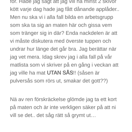
för. Hade jag sagt att jag vill ha minst 2 skivor
kött varje dag hade jag fått dånande applåder..
Men nu ska vi i alla fall bilda en arbetsgrupp
som ska ta sig an maten här och gissa vem
som tränger sig in där? Enda nackdelen är att
vi måste diskutera med överste tuppen och
undrar hur länge det går bra. Jag berättar när
jag vet mera. Idag skrev jag i alla fall på vår
matlista som vi skriver på en gång i veckan att
jag ville ha mat
UTAN SÅS
!! (såsen är
pulversås som rörs ut, smakar det gott??)
Nä av ren förskräckelse glömde jag ta ett kort
på maten och är inte verkligen säker på att ni
vill se det.. det såg rätt så grymt ut…