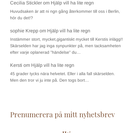
Cecilia Stickler
om
Hjälp vill ha lite regn
Huvudsaken är att ni ngn gång återkommer till oss i Berlin,
hör du det!?
sophie Krepp
om
Hjälp vill ha lite regn
Instämmer stort, mycket,gigantiskt mycket till Kerstis inlägg!!
Skärselden har jag inga synpunkter på, men tacksamheten
efter varje oplanerad ”händelse” du…
Kersti
om
Hjälp vill ha lite regn
45 grader tycks nära helvetet. Eller i alla fall skärselden.
Men den tror vi ju inte på. Den togs bort…
Prenumerera på mitt nyhetsbrev