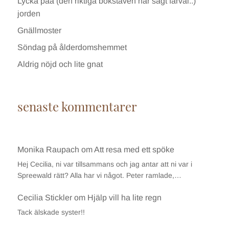
Lycka paa (den riktiga bokstaven har sagt farväl..)
jorden
Gnällmoster
Söndag på ålderdomshemmet
Aldrig nöjd och lite gnat
senaste kommentarer
Monika Raupach
om
Att resa med ett spöke
Hej Cecilia, ni var tillsammans och jag antar att ni var i
Spreewald rätt? Alla har vi något. Peter ramlade,…
Cecilia Stickler
om
Hjälp vill ha lite regn
Tack älskade syster!!