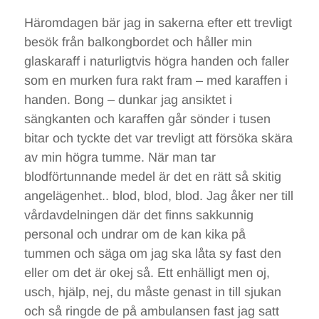
Häromdagen bär jag in sakerna efter ett trevligt
besök från balkongbordet och håller min
glaskaraff i naturligtvis högra handen och faller
som en murken fura rakt fram – med karaffen i
handen. Bong – dunkar jag ansiktet i
sängkanten och karaffen går sönder i tusen
bitar och tyckte det var trevligt att försöka skära
av min högra tumme. När man tar
blodförtunnande medel är det en rätt så skitig
angelägenhet.. blod, blod, blod. Jag åker ner till
vårdavdelningen där det finns sakkunnig
personal och undrar om de kan kika på
tummen och säga om jag ska låta sy fast den
eller om det är okej så. Ett enhälligt men oj,
usch, hjälp, nej, du måste genast in till sjukan
och så ringde de på ambulansen fast jag satt