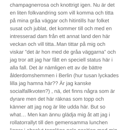
champagnerrosa och knottrigt igen. Nu är det
en liten folkvandring som vill komma och titta
på mina gråa väggar och hitintills har folket
susat och jublat, det kommer till och med en
intresserad dam från ett annat land den här
veckan och vill titta..Man tittar på mig och
viskar ”det är hon med de gråa väggarna” och
jag tror att jag har fått en speciell status här i
alla fall. Det är nämligen ett av de bättre
ålderdomshemmen i Berlin (hur tusan lyckades
lilla jag hamna här?? Är jag kanske
socialfallkvoten?) , nä, det finns några som är
dyrare men det här räknas som topp och
känner att jag nog är lite udda här. But so
what… Men kan ännu glädja mig åt att jag i
rollatorrallyt till den gemensamma lunchen