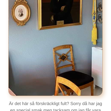
Är det här så förskräckligt fult? Sorry då har jag
en special smak men tacksam om jag får vara