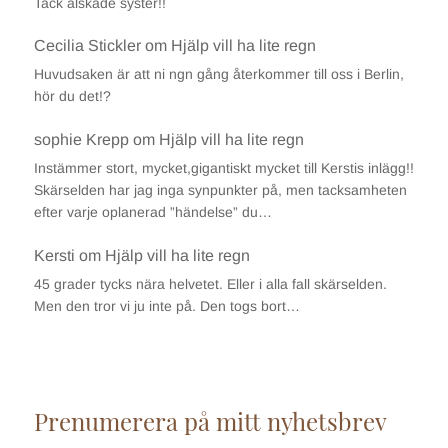
Tack älskade syster!!
Cecilia Stickler
om
Hjälp vill ha lite regn
Huvudsaken är att ni ngn gång återkommer till oss i Berlin,
hör du det!?
sophie Krepp
om
Hjälp vill ha lite regn
Instämmer stort, mycket,gigantiskt mycket till Kerstis inlägg!!
Skärselden har jag inga synpunkter på, men tacksamheten
efter varje oplanerad ”händelse” du…
Kersti
om
Hjälp vill ha lite regn
45 grader tycks nära helvetet. Eller i alla fall skärselden.
Men den tror vi ju inte på. Den togs bort…
Prenumerera på mitt nyhetsbrev