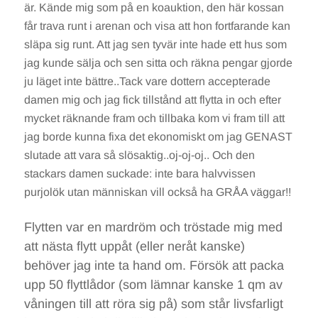
är. Kände mig som på en koauktion, den här kossan
får trava runt i arenan och visa att hon fortfarande kan
släpa sig runt. Att jag sen tyvär inte hade ett hus som
jag kunde sälja och sen sitta och räkna pengar gjorde
ju läget inte bättre..Tack vare dottern accepterade
damen mig och jag fick tillstånd att flytta in och efter
mycket räknande fram och tillbaka kom vi fram till att
jag borde kunna fixa det ekonomiskt om jag GENAST
slutade att vara så slösaktig..oj-oj-oj.. Och den
stackars damen suckade: inte bara halvvissen
purjolök utan människan vill också ha GRÅA väggar!!
Flytten var en mardröm och tröstade mig med
att nästa flytt uppåt (eller neråt kanske)
behöver jag inte ta hand om. Försök att packa
upp 50 flyttlådor (som lämnar kanske 1 qm av
våningen till att röra sig på) som står livsfarligt