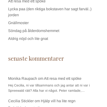
Att resa med ett spöke
Lycka paa (den riktiga bokstaven har sagt farväl..)
jorden
Gnällmoster
Söndag på ålderdomshemmet
Aldrig nöjd och lite gnat
senaste kommentarer
Monika Raupach
om
Att resa med ett spöke
Hej Cecilia, ni var tillsammans och jag antar att ni var i
Spreewald rätt? Alla har vi något. Peter ramlade,…
Cecilia Stickler
om
Hjälp vill ha lite regn