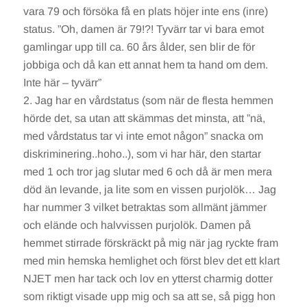
vara 79 och försöka få en plats höjer inte ens (inre)
status. ”Oh, damen är 79!?! Tyvärr tar vi bara emot
gamlingar upp till ca. 60 års ålder, sen blir de för
jobbiga och då kan ett annat hem ta hand om dem.
Inte här – tyvärr”
Jag har en vårdstatus (som när de flesta hemmen
hörde det, sa utan att skämmas det minsta, att ”nä,
med vårdstatus tar vi inte emot någon” snacka om
diskriminering..hoho..), som vi har här, den startar
med 1 och tror jag slutar med 6 och då är men mera
död än levande, ja lite som en vissen purjolök… Jag
har nummer 3 vilket betraktas som allmänt jämmer
och elände och halvvissen purjolök. Damen på
hemmet stirrade förskräckt på mig när jag ryckte fram
med min hemska hemlighet och först blev det ett klart
NJET men har tack och lov en ytterst charmig dotter
som riktigt visade upp mig och sa att se, så pigg hon