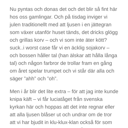
Nu pyntas och donas det och det blir så fint här
hos oss gamlingar. Och på tisdag inviger vi
julen traditionellt med att ljusen i en jättegran
som växer utanför huset tänds, det dricks glögg
och grillas korv – och vi som inte äter kött?
suck..i worst case får vi en äcklig sojakorv –
och bossen håller tal (han älskar att hålla långa
tal) och någon farbror de trollar fram en gång
om året spelar trumpet och vi står där alla och
säger ”ahh” och ”oh”.
Men i år blir det lite extra – för att jag inte kunde
knipa käft – vi får luciatåget från svenska
kyrkan här och hoppas att det inte regnar eller
att alla ljusen blåser ut och undrar om de tror
att vi har bjudit in klu-klux-klan också för som