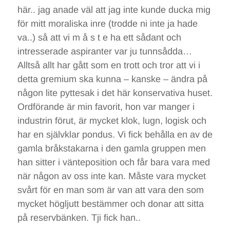
här.. jag anade väl att jag inte kunde ducka mig
för mitt moraliska inre (trodde ni inte ja hade
va..) så att vi m å s t e ha ett sådant och
intresserade aspiranter var ju tunnsådda…
Alltså allt har gått som en trott och tror att vi i
detta gremium ska kunna – kanske – ändra på
någon lite pyttesak i det här konservativa huset.
Ordförande är min favorit, hon var manger i
industrin förut, är mycket klok, lugn, logisk och
har en självklar pondus. Vi fick behålla en av de
gamla bråkstakarna i den gamla gruppen men
han sitter i vänteposition och får bara vara med
när någon av oss inte kan. Måste vara mycket
svårt för en man som är van att vara den som
mycket högljutt bestämmer och donar att sitta
på reservbänken. Tji fick han..