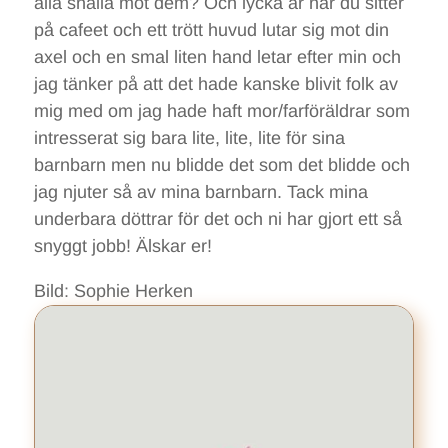
alla snälla mot dem? Och lycka är när du sitter
på cafeet och ett trött huvud lutar sig mot din
axel och en smal liten hand letar efter min och
jag tänker på att det hade kanske blivit folk av
mig med om jag hade haft mor/farföräldrar som
intresserat sig bara lite, lite, lite för sina
barnbarn men nu blidde det som det blidde och
jag njuter så av mina barnbarn. Tack mina
underbara döttrar för det och ni har gjort ett så
snyggt jobb! Älskar er!
Bild: Sophie Herken