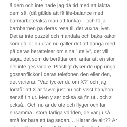
åldern och inte hade jag då tid med att iaktta
dem så, (då gällde att få life-balance med
barn/arbete/äkta man att funka) – och följa
barnbarnen på deras resa till det vuxna livet.
Det är inte puzzel och mandala och baka kakor
som gäller nu utan nu gäller det att hänga med
på deras berättelser om sina ”uteliv”, det vill
säga, det som de berättar om, antar att en stor
del inte ges vidare. Plöstligt dyker de upp unga
gossar/flickor i deras telefoner, den eller den,
det varierar. ”Vad tycker du om X?” och jag
förstår att X är favvo just nu och visst han/hon
ser så fin ut. Men y ser också så fin ut.. och z
också.. Och nu är de ute och flyger och far
ensamma i stora farliga världen, de var ju så
små för bara ett tag sedan. .. Klarar de allt?? Är