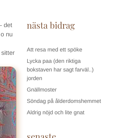
nästa bidrag
– det
 o nu
Att resa med ett spöke
sitter
Lycka paa (den riktiga
bokstaven har sagt farväl..)
jorden
Gnällmoster
Söndag på ålderdomshemmet
Aldrig nöjd och lite gnat
senaste