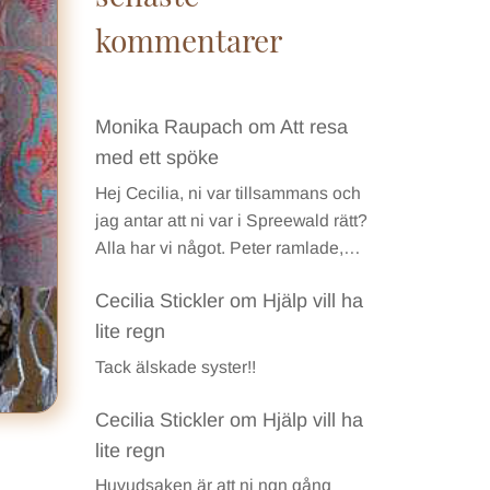
kommentarer
Monika Raupach
om
Att resa
med ett spöke
Hej Cecilia, ni var tillsammans och
jag antar att ni var i Spreewald rätt?
Alla har vi något. Peter ramlade,…
Cecilia Stickler
om
Hjälp vill ha
lite regn
Tack älskade syster!!
Cecilia Stickler
om
Hjälp vill ha
lite regn
Huvudsaken är att ni ngn gång