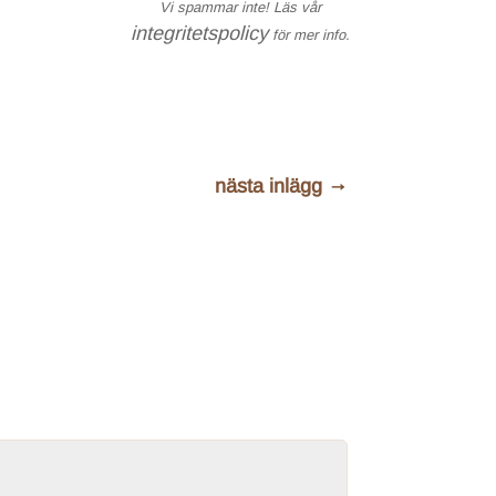
Vi spammar inte! Läs vår
integritetspolicy
för mer info.
nästa inlägg
→