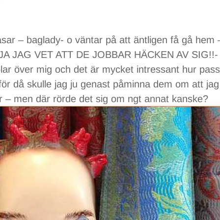
sar – baglady- o väntar på att äntligen få gå hem 
 och JA JAG VET ATT DE JOBBAR HÄCKEN AV SIG!!-
blar över mig och det är mycket intressant hur pass
ör då skulle jag ju genast påminna dem om att jag 
der – men där rörde det sig om ngt annat kanske?