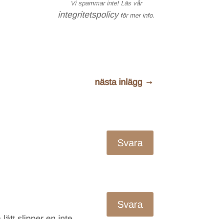
Vi spammar inte! Läs vår
integritetspolicy
för mer info.
nästa inlägg
→
Svara
Svara
lätt slipper en inte