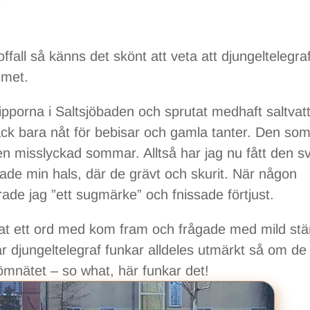
roffall så känns det skönt att veta att djungeltelegra
mmet.
klipporna i Saltsjöbaden och sprutat medhaft saltvat
ack bara nåt för bebisar och gamla tanter. Den som
en misslyckad sommar. Alltså har jag nu fått den s
ade min hals, där de grävt och skurit. När någon
ade jag ”ett sugmärke” och fnissade förtjust.
tat ett ord med kom fram och frågade med mild s
r djungeltelegraf funkar alldeles utmärkt så om de
ömnätet – so what, här funkar det!