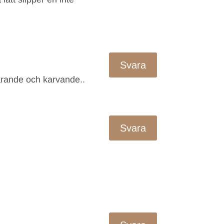
Svara
kärande och karvande..
Svara