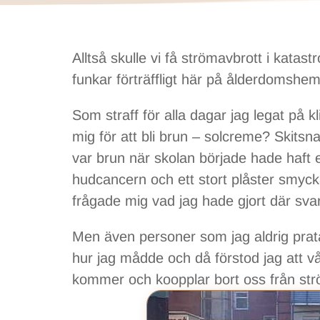
Alltså skulle vi få strömavbrott i katast
funkar förträffligt här på ålderdomshe
Som straff för alla dagar jag legat på 
mig för att bli brun – solcreme? Skitsn
var brun när skolan började hade haft 
hudcancern och ett stort plåster smyck
frågade mig vad jag hade gjort där svar
Men även personer som jag aldrig pra
hur jag mådde och då förstod jag att vå
kommer och koopplar bort oss från str