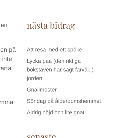
nästa bidrag
fen
ten på
Att resa med ett spöke
 inte
Lycka paa (den riktiga
varta
bokstaven har sagt farväl..)
jorden
Gnällmoster
Söndag på ålderdomshemmet
tämma
Aldrig nöjd och lite gnat
senaste