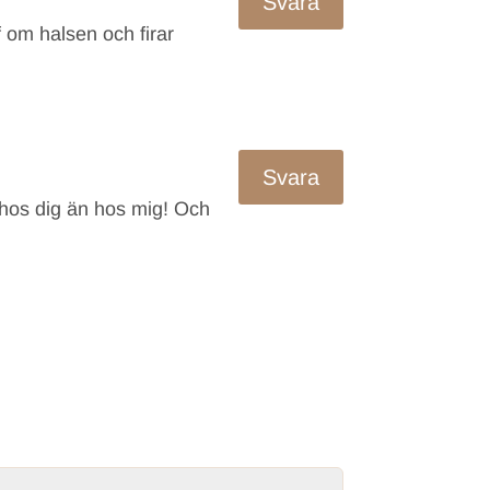
Svara
f om halsen och firar
Svara
e hos dig än hos mig! Och