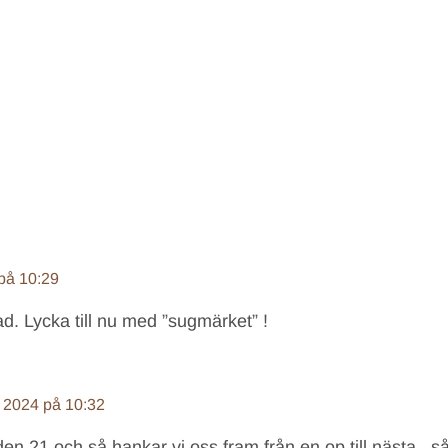
 på 10:29
ad. Lycka till nu med ”sugmärket” !
i 2024 på 10:32
en 21 och så hankar vi oss fram från en op till nästa.. så 