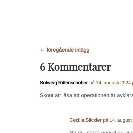
←
föregående inlägg
6 Kommentarer
Solweig Rittenschober
på 14. augusti 2024
Skönt att läsa att operationen är avklar
Cecilia Stickler
på 14. august
Nä du, nästa operation är d