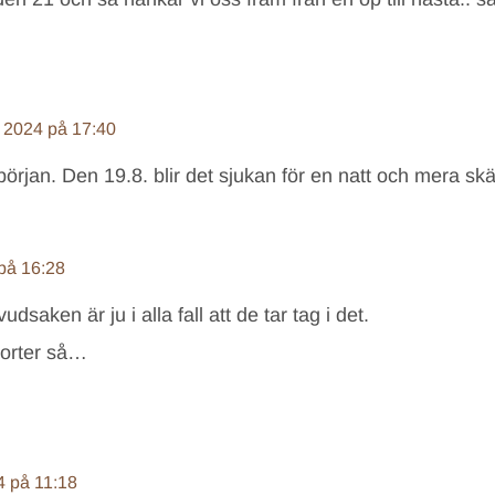
i 2024 på 17:40
 början. Den 19.8. blir det sjukan för en natt och mera s
 på 16:28
saken är ju i alla fall att de tar tag i det.
 orter så…
4 på 11:18