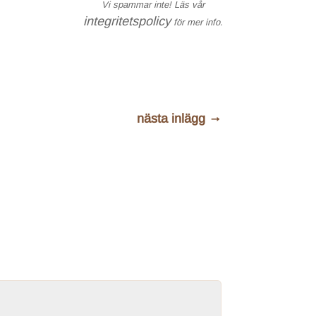
Vi spammar inte! Läs vår
integritetspolicy
för mer info.
nästa inlägg
→