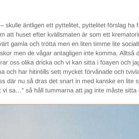
kulle äntligen ett pyttelitet, pyttelitet förslag ha fal
t om att huset efter kvällsmaten är som ett kremator
svärt gamla och trötta men en liten timme lite socialt
nniskor men de vågar antagligen inte komma. Alltså 
ar oss olika dricka och vi kan sitta i foayen och ja
ma och har hitintills sett mycket förvånade och tviv
s där nu så dras det snart in med kanske en lite sy
i sa…” så håll tummarna att jag inte måste sitta 