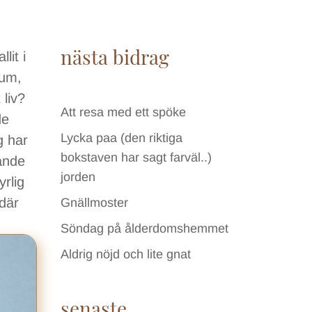
nästa bidrag
lit i
ium,
 liv?
Att resa med ett spöke
de
Lycka paa (den riktiga
g har
bokstaven har sagt farväl..)
lande
jorden
rlig
där
Gnällmoster
Söndag på ålderdomshemmet
Aldrig nöjd och lite gnat
senaste