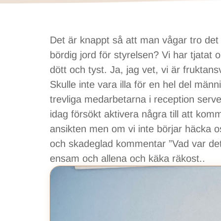
Det är knappt så att man vågar tro det – s
bördig jord för styrelsen? Vi har tjata
dött och tyst. Ja, jag vet, vi är fruktan
Skulle inte vara illa för en hel del mä
trevliga medarbetarna i reception server
idag försökt aktivera några till att kom
ansikten men om vi inte börjar häcka os
och skadeglad kommentar ”Vad var det v
ensam och allena och käka räkost..