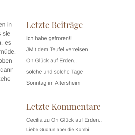
Letzte Beiträge
en in
 sie
Ich habe gefroren!!
n, es
JMit dem Teufel verreisen
 müde.
 oben
Oh Glück auf Erden..
, dann
solche und solche Tage
stehe
Sonntag im Altersheim
Letzte Kommentare
Cecilia
zu
Oh Glück auf Erden..
Liebe Gudrun aber die Kombi