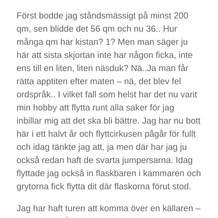
Först bodde jag ståndsmässigt på minst 200
qm, sen blidde det 56 qm och nu 36.. Hur
många qm har kistan? 1? Men man säger ju
här att sista skjortan inte har någon ficka, inte
ens till en liten, liten näsduk? Nä..Ja man får
rätta apptiten efter maten – nä, det blev fel
ordspråk.. I vilket fall som helst har det nu varit
min hobby att flytta runt alla saker för jag
inbillar mig att det ska bli bättre. Jag har nu bott
här i ett halvt år och flyttcirkusen pågår för fullt
och idag tänkte jag att, ja men där har jag ju
också redan haft de svarta jumpersarna. Idag
flyttade jag också in flaskbaren i kammaren och
grytorna fick flytta dit där flaskorna förut stod.
Jag har haft turen att komma över en källaren –