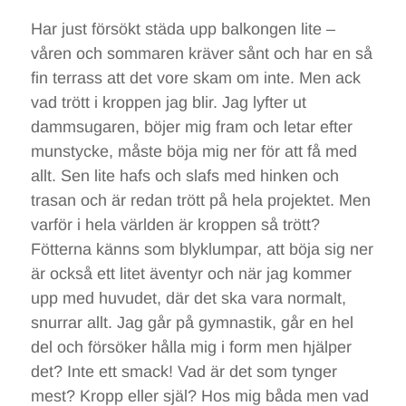
Har just försökt städa upp balkongen lite –
våren och sommaren kräver sånt och har en så
fin terrass att det vore skam om inte. Men ack
vad trött i kroppen jag blir. Jag lyfter ut
dammsugaren, böjer mig fram och letar efter
munstycke, måste böja mig ner för att få med
allt. Sen lite hafs och slafs med hinken och
trasan och är redan trött på hela projektet. Men
varför i hela världen är kroppen så trött?
Fötterna känns som blyklumpar, att böja sig ner
är också ett litet äventyr och när jag kommer
upp med huvudet, där det ska vara normalt,
snurrar allt. Jag går på gymnastik, går en hel
del och försöker hålla mig i form men hjälper
det? Inte ett smack! Vad är det som tynger
mest? Kropp eller själ? Hos mig båda men vad