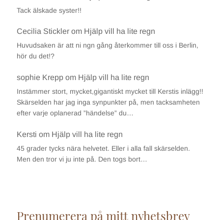
Tack älskade syster!!
Cecilia Stickler
om
Hjälp vill ha lite regn
Huvudsaken är att ni ngn gång återkommer till oss i Berlin,
hör du det!?
sophie Krepp
om
Hjälp vill ha lite regn
Instämmer stort, mycket,gigantiskt mycket till Kerstis inlägg!!
Skärselden har jag inga synpunkter på, men tacksamheten
efter varje oplanerad ”händelse” du…
Kersti
om
Hjälp vill ha lite regn
45 grader tycks nära helvetet. Eller i alla fall skärselden.
Men den tror vi ju inte på. Den togs bort…
Prenumerera på mitt nyhetsbrev